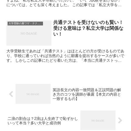
すよね。 私も私立大学専願だったので、「いくつ試験を受けるか」
については、とても深く考えました。 この記事では「私立大学を志
望する方が、滑り止めをいくつ受けるべきか」...
共通テストを受けないのも賢い！
大学受験の裏ワザ・テクニック
受ける意味は？私立大学は関係な
い！
大学受験生であれば「共通テスト」はほとんどの方が受けるものであ
り、学校に通っていれば当然のように願書を提出するケースが多いで
す。 しかしこの記事にたどり着いた方は、「本当に共通テストって
受けなきゃいけないの？」と疑問を持っているのでし...
英語長文の内容一致問題＆正誤問題の解
き方のコツを講師が暴露【本文の内容と
一致するもの】
二浪の割合は？2浪は人生終了で恥ずかし
いって本当？多い大学と成功例