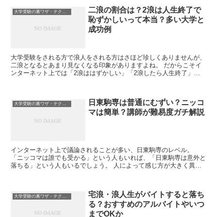
二浪の割合は？2浪は人生終了で
大学受験の裏ワザ・テクニック
恥ずかしいって本当？多い大学と
成功例
大学受験をされる方で浪人をされる方はさほど珍しくありませんが、
二浪となるとあまり見なくなる印象がありますよね。 だからこそイ
ンターネット上では「2浪ははずかしい」「2浪したら人生終了」な
んて情報を見かけることもあります。 この記...
日東駒専は普通にむずい？ニッコ
大学受験の裏ワザ・テクニック
マは簡単？講師が難易度ガチ解説
インターネット上で議論されることが多い、日東駒専のレベル。
「ニッコマは誰でも受かる」という人もいれば、「日東駒専は意外と
落ちる」という人もいるでしょう。 人によって感じ方が大きく異な
るというのもありますし、適当な噂が拡散してい...
宅浪・浪人生がバイトすると落ち
大学受験の裏ワザ・テクニック
る？おすすめのアルバイトやいつ
までOKか