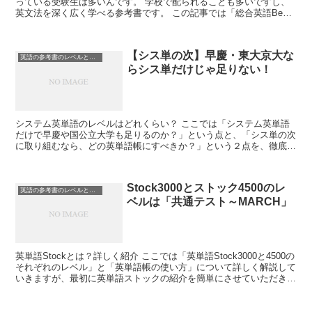
っている受験生は多いんです。 学校で配られることも多いですし、
英文法を深く広く学べる参考書です。 この記事では「総合英語Beの
評価」「3rd editionと4th ...
【シス単の次】早慶・東大京大な
英語の参考書のレベルと使い方
らシス単だけじゃ足りない！
システム英単語のレベルはどれくらい？ ここでは「システム英単語
だけで早慶や国公立大学も足りるのか？」という点と、「シス単の次
に取り組むなら、どの英単語帳にすべきか？」という２点を、徹底的
に解説していきます！ そこで前提知識として、シ...
Stock3000とストック4500のレ
英語の参考書のレベルと使い方
ベルは「共通テスト～MARCH」
英単語Stockとは？詳しく紹介 ここでは「英単語Stock3000と4500の
それぞれのレベル」と「英単語帳の使い方」について詳しく解説して
いきますが、最初に英単語ストックの紹介を簡単にさせていただきま
す！ 超有名な英語講師の関正...