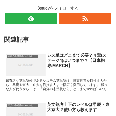
3studyをフォローする
関連記事
シス単はどこまで必要？４章(ス
英語の参考書のレベルと使い方
テージ4)はいつまで？【日東駒
専/MARCH】
超有名な英単語帳であるシステム英単語は、日東駒専を目指す人か
ら、早慶や東大・京大を目指す人まで幅広く愛用しています。 様々
な人が使うからこそ、「自分の志望校なら、どこまでやればいいんだ
ろう？」という疑問も出てくるはずです。 シス...
英文熟考上下のレベルは早慶・東
英語の参考書のレベルと使い方
大京大？使い方も教えます