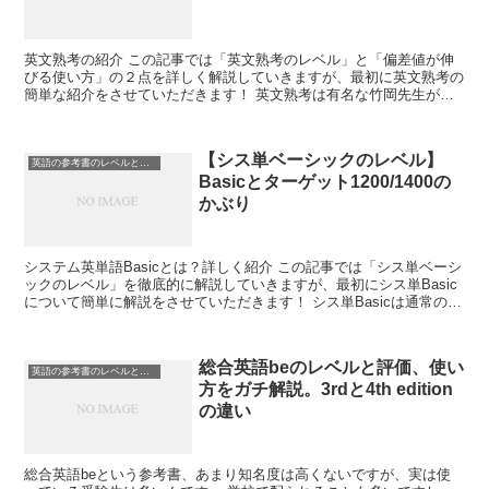
英文熟考の紹介 この記事では「英文熟考のレベル」と「偏差値が伸
びる使い方」の２点を詳しく解説していきますが、最初に英文熟考の
簡単な紹介をさせていただきます！ 英文熟考は有名な竹岡先生が手
掛けている参考書で、「複雑な構文が使われていて...
【シス単ベーシックのレベル】
英語の参考書のレベルと使い方
Basicとターゲット1200/1400の
かぶり
システム英単語Basicとは？詳しく紹介 この記事では「シス単ベーシ
ックのレベル」を徹底的に解説していきますが、最初にシス単Basic
について簡単に解説をさせていただきます！ シス単Basicは通常のシ
ステム英単語よりも、基礎的な単...
総合英語beのレベルと評価、使い
英語の参考書のレベルと使い方
方をガチ解説。3rdと4th edition
の違い
総合英語beという参考書、あまり知名度は高くないですが、実は使